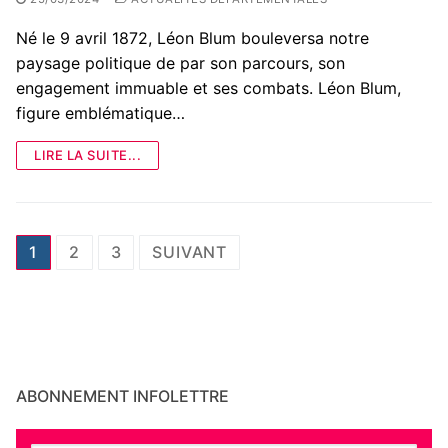
Né le 9 avril 1872, Léon Blum bouleversa notre
paysage politique de par son parcours, son
engagement immuable et ses combats. Léon Blum,
figure emblématique…
LIRE LA SUITE...
Pagination
1
2
3
SUIVANT
des
publications
ABONNEMENT INFOLETTRE