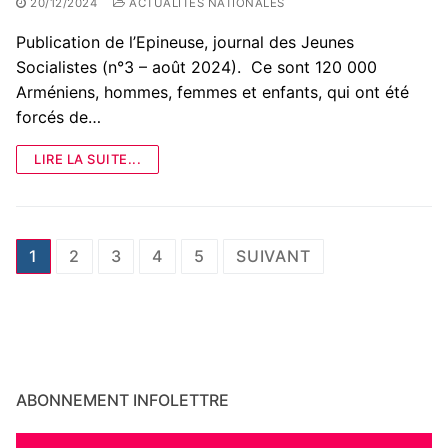
20/12/2024
ACTUALITÉS NATIONALES
Publication de l’Epineuse, journal des Jeunes
Socialistes (n°3 – août 2024). Ce sont 120 000
Arméniens, hommes, femmes et enfants, qui ont été
forcés de…
LIRE LA SUITE...
Pagination
1
2
3
4
5
SUIVANT
des
publications
ABONNEMENT INFOLETTRE