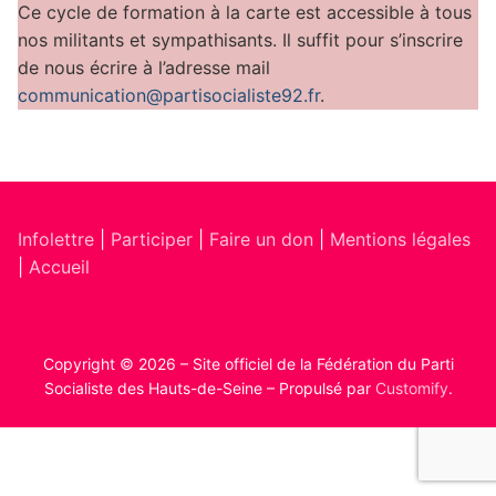
Ce cycle de formation à la carte est accessible à tous
nos militants et sympathisants. Il suffit pour s’inscrire
de nous écrire à l’adresse mail
communication@partisocialiste92.fr
.
Infolettre
|
Participer
|
Faire un don
|
Mentions légales
|
Accueil
Copyright © 2026 – Site officiel de la Fédération du Parti
Socialiste des Hauts-de-Seine – Propulsé par
Customify
.