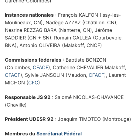
Garenne-Colombes)
Instances nationales
: François KALFON (Issy-les-
Moulineaux, CN), Nadège AZZAZ (Châtillon, CN),
Nesrine REZZAG BARA (Nanterre, CN), Jérôme
SADDIER (CN + SN), Romain GALLEA (Courbevoie,
BNA), Antonio OLIVEIRA (Malakoff, CNCF)
Commissions fédérales
: Baptiste BONZON
(Colombes,
CFACF
), Catherine CHEVALIER Malakoff,
CFACF
), Sylvie JANSOLIN (Meudon,
CFACF
), Laurent
MICHON (
CFC
)
Responsable JS 92
: Salomé NICOLAS-CHAVANCE
(Chaville)
Président UDESR 92
: Joaquim TIMOTEO (Montrouge)
Membres du
Secrétariat Fédéral