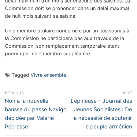
délai maximum d’un mois sur chacune des saisines. La
Commission doit se prononcer dans un délai maximal
de huit mois suivant sa saisine.
Un·e membre titulaire concerné·e par un cas soumis à
la Commission ne participera pas aux travaux de la
Commission, son remplacement temporaire étant
pourvu par un·e membre suppléant·e.
Tagged
Vivre ensemble
Navigation
PREVIOUS
NEXT
de
Previous
Next
Non à la nouvelle
L’épineuse – Journal des
post:
post:
l’article
hausse du passe Navigo
Jeunes Socialistes : De
décidée par Valérie
la nécessité de soutenir
Pécresse
le peuple arménien