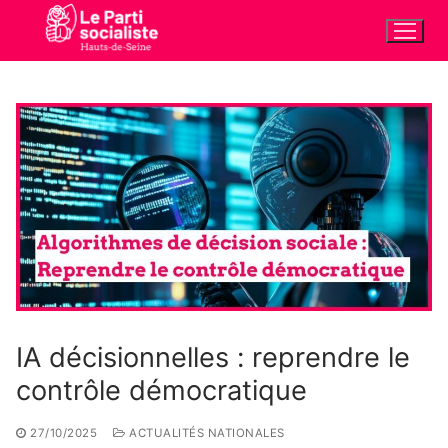
Aller
au
contenu
IA décisionnelles : reprendre le
contrôle démocratique
27/10/2025
ACTUALITÉS NATIONALES