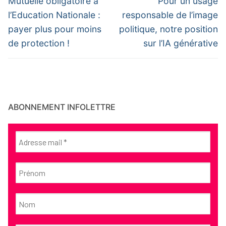
de
Mutuelle obligatoire à
Pour un usage
post:
post:
l’article
l’Education Nationale :
responsable de l’image
payer plus pour moins
politique, notre position
de protection !
sur l’IA générative
ABONNEMENT INFOLETTRE