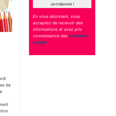
En vous abonnant, vous
acceptez de recevoir des
informations et avez pris
connaissance des
mentions
légales
.
ardi
nes de
de
ement
ation