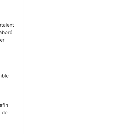
ataient
laboré
er
mble
afin
s de