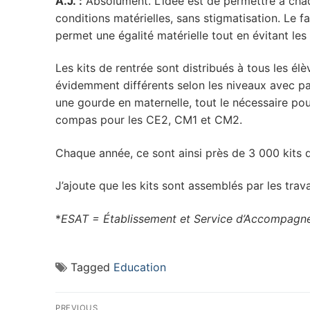
A.J. :
Absolument. L’idée est de permettre à chaq
conditions matérielles, sans stigmatisation. Le f
permet une égalité matérielle tout en évitant les
Les kits de rentrée sont distribués à tous les él
évidemment différents selon les niveaux avec p
une gourde en maternelle, tout le nécessaire pour
compas pour les CE2, CM1 et CM2.
Chaque année, ce sont ainsi près de 3 000 kits de
J’ajoute que les kits sont assemblés par les trava
*
ESAT = Établissement et Service d’Accompagnem
Tagged
Education
Navigation
PREVIOUS