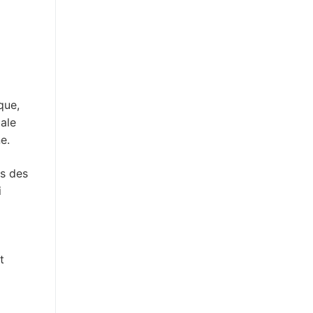
que,
pale
e.
es des
i
t