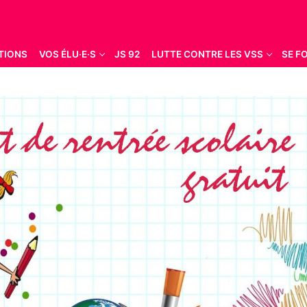
TIONS
VOS ÉLU·E·S
JS 92
LUTTE CONTRE LES VSS
SE F
Rechercher :