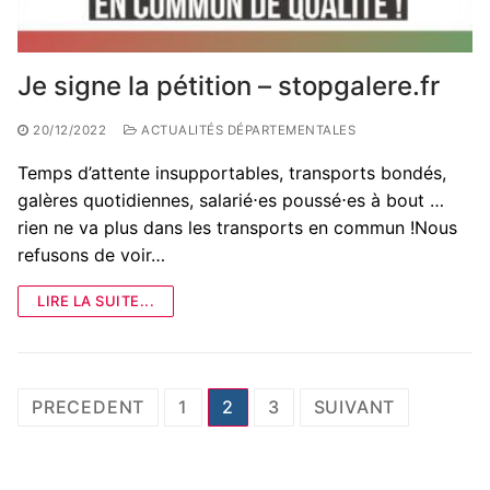
Je signe la pétition – stopgalere.fr
20/12/2022
ACTUALITÉS DÉPARTEMENTALES
Temps d’attente insupportables, transports bondés,
galères quotidiennes, salarié⋅es poussé⋅es à bout …
rien ne va plus dans les transports en commun !Nous
refusons de voir…
LIRE LA SUITE...
Pagination
PRECEDENT
1
2
3
SUIVANT
des
publications