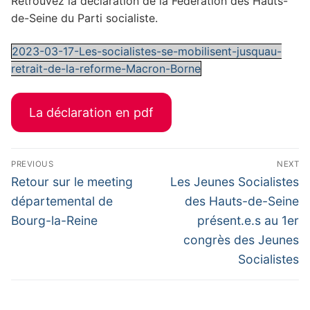
Retrouvez la déclaration de la Fédération des Hauts-
de-Seine du Parti socialiste.
2023-03-17-Les-socialistes-se-mobilisent-jusquau-
retrait-de-la-reforme-Macron-Borne
La déclaration en pdf
Navigation
PREVIOUS
NEXT
de
Previous
Next
Retour sur le meeting
Les Jeunes Socialistes
post:
post:
l’article
départemental de
des Hauts-de-Seine
Bourg-la-Reine
présent.e.s au 1er
congrès des Jeunes
Socialistes