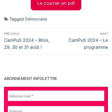
Le courrier en pdf
Tagged
Démocratie
Navigation
PREVIOUS
NEXT
de
Previous
Next
CamPuS 2024 – Blois,
CamPuS 2024 – Le
post:
post:
l’article
29, 30 et 31 août !
programme
ABONNEMENT INFOLETTRE