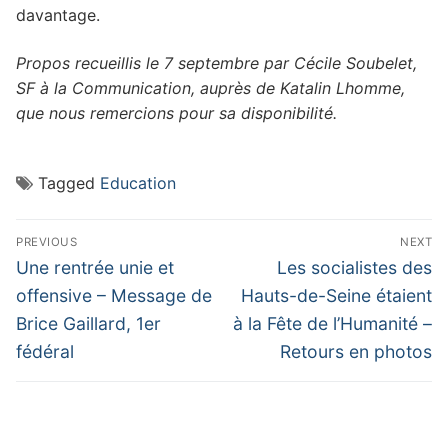
davantage.
Propos recueillis le 7 septembre par Cécile Soubelet,
SF à la Communication, auprès de Katalin Lhomme,
que nous remercions pour sa disponibilité.
Tagged
Education
Navigation
PREVIOUS
NEXT
de
Previous
Next
Une rentrée unie et
Les socialistes des
post:
post:
l’article
offensive – Message de
Hauts-de-Seine étaient
Brice Gaillard, 1er
à la Fête de l’Humanité –
fédéral
Retours en photos