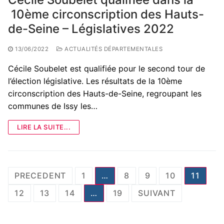
10ème circonscription des Hauts-
de-Seine – Législatives 2022
13/06/2022
ACTUALITÉS DÉPARTEMENTALES
Cécile Soubelet est qualifiée pour le second tour de
l’élection législative. Les résultats de la 10ème
circonscription des Hauts-de-Seine, regroupant les
communes de Issy les…
LIRE LA SUITE...
Pagination
PRECEDENT
1
…
8
9
10
11
des
12
13
14
…
19
SUIVANT
publications