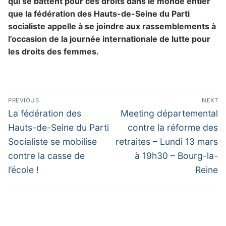
qui se battent pour ces droits dans le monde entier
que la fédération des Hauts-de-Seine du Parti
socialiste appelle à se joindre aux rassemblements à
l’occasion de la journée internationale de lutte pour
les droits des femmes.
Navigation
PREVIOUS
NEXT
de
Previous
Next
La fédération des
Meeting départemental
post:
post:
l’article
Hauts-de-Seine du Parti
contre la réforme des
Socialiste se mobilise
retraites – Lundi 13 mars
contre la casse de
à 19h30 – Bourg-la-
l’école !
Reine