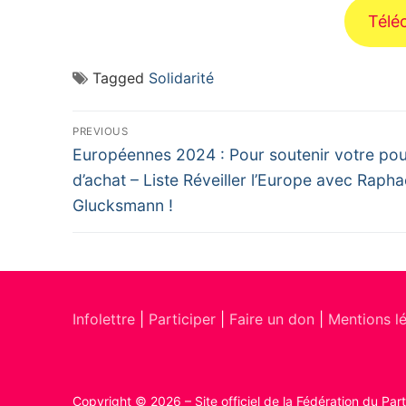
Télé
Tagged
Solidarité
Navigation
PREVIOUS
Previous
de
Européennes 2024 : Pour soutenir votre pou
post:
d’achat – Liste Réveiller l’Europe avec Rapha
l’article
Glucksmann !
Infolettre
|
Participer
|
Faire un don
|
Mentions l
Copyright © 2026 – Site officiel de la Fédération du Par