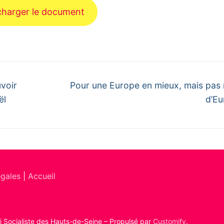
charger le document
Next
voir
Pour une Europe en mieux, mais pas
post:
ël
d’Eu
égales
|
Accueil
ti Socialiste des Hauts-de-Seine – Propulsé par
Customify
.