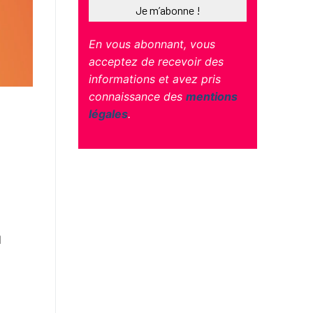
En vous abonnant, vous
acceptez de recevoir des
informations et avez pris
connaissance des
mentions
légales
.
l