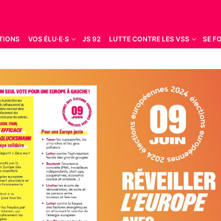
TIONS
VOS ÉLU·E·S
JS 92
LUTTE CONTRE LES VSS
SE F
Rechercher :