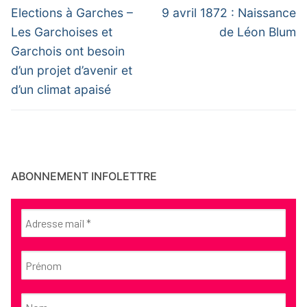
de
Previous
Next
Elections à Garches –
9 avril 1872 : Naissance
post:
post:
l’article
Les Garchoises et
de Léon Blum
Garchois ont besoin
d’un projet d’avenir et
d’un climat apaisé
ABONNEMENT INFOLETTRE