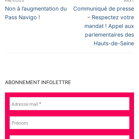
PREVIOUS
NEXT
de
Previous
Next
Non à l’augmentation du
Communiqué de presse
post:
post:
l’article
Pass Navigo !
– Respectez votre
mandat ! Appel aux
parlementaires des
Hauts-de-Seine
ABONNEMENT INFOLETTRE