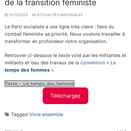
de la transition féministe
15/12/2023
ACTUALITÉS NATIONALES
Le Parti socialiste a une ligne très claire : faire du
combat féministe sa priorité. Nous voulons travailler à
transformer en profondeur notre organisation.
Retrouver ci-dessous le texte voté par les militantes et
militants et issu des travaux de
la convention « Le
temps
des
femmes
»
.
Texte_-_Le_temps_des_femmes
Téléchargez
Tagged
Vivre ensemble
Navigation