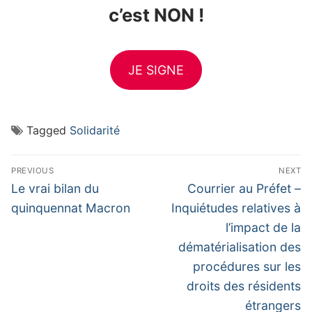
c’est NON !
JE SIGNE
Tagged
Solidarité
Navigation
PREVIOUS
NEXT
de
Previous
Next
Le vrai bilan du
Courrier au Préfet –
post:
post:
l’article
quinquennat Macron
Inquiétudes relatives à
l’impact de la
dématérialisation des
procédures sur les
droits des résidents
étrangers