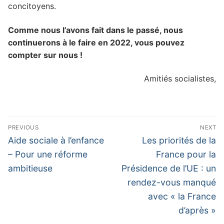
concitoyens.
Comme nous l’avons fait dans le passé, nous
continuerons à le faire en 2022, vous pouvez
compter sur nous !
Amitiés socialistes,
Navigation
PREVIOUS
NEXT
de
Previous
Next
Aide sociale à l’enfance
Les priorités de la
post:
post:
l’article
– Pour une réforme
France pour la
ambitieuse
Présidence de l’UE : un
rendez-vous manqué
avec « la France
d’après »