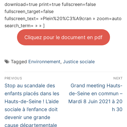
download=true print=true fullscreen=false
fullscreen_target=false
fullscreen_text= »Plein%20%C3%A9cran » zoom=auto
search_term= » » ]
Cliquez pour le document en pdf
Tagged
Environnement
,
Justice sociale
Navigation
PREVIOUS
NEXT
de
Previous
Next
Stop au scandale des
Grand meeting Hauts-
post:
post:
l’article
enfants placés dans les
de-Seine en commun –
Hauts-de-Seine ! L’aide
Mardi 8 Juin 2021 à 20
sociale à l’enfance doit
h 30
devenir une grande
cause départementale