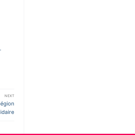
-
NEXT
région
idaire