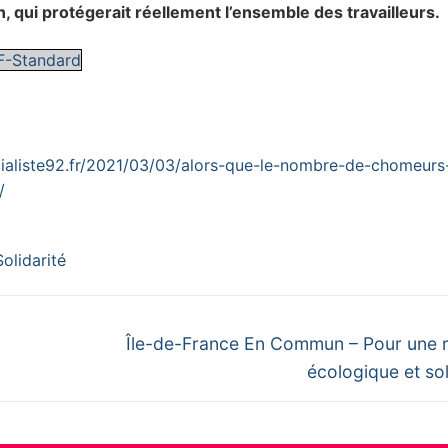
qui protégerait réellement l’ensemble des travailleurs.
F-Standard
ocialiste92.fr/2021/03/03/alors-que-le-nombre-de-chomeurs
/
Solidarité
Next
Île-de-France En Commun – Pour une 
post:
écologique et sol