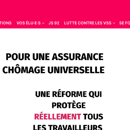
TIONS
VOS ÉLU·E·S
JS 92
LUTTE CONTRE LES VSS
SE F
Rechercher :