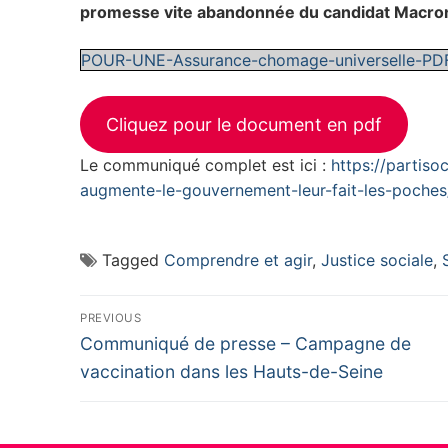
promesse vite abandonnée du candidat Macron, 
POUR-UNE-Assurance-chomage-universelle-PD
Cliquez pour le document en pdf
Le communiqué complet est ici :
https://partis
augmente-le-gouvernement-leur-fait-les-poches
Tagged
Comprendre et agir
,
Justice sociale
,
Navigation
PREVIOUS
Previous
de
Communiqué de presse – Campagne de
post:
vaccination dans les Hauts-de-Seine
l’article