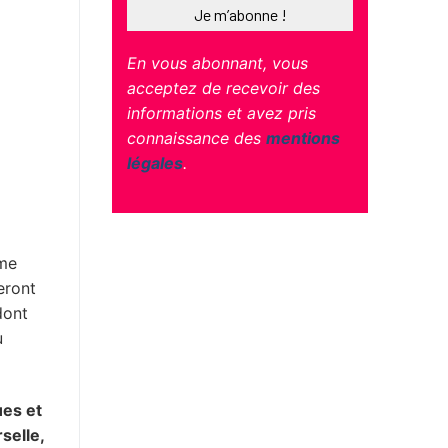
En vous abonnant, vous
acceptez de recevoir des
informations et avez pris
connaissance des
mentions
légales
.
rme
eront
dont
u
ues et
selle,