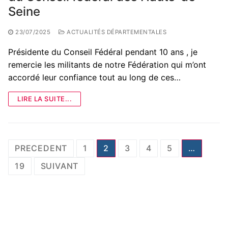
Seine
23/07/2025
ACTUALITÉS DÉPARTEMENTALES
Présidente du Conseil Fédéral pendant 10 ans , je
remercie les militants de notre Fédération qui m’ont
accordé leur confiance tout au long de ces…
LIRE LA SUITE...
Pagination
PRECEDENT
1
2
3
4
5
…
des
19
SUIVANT
publications