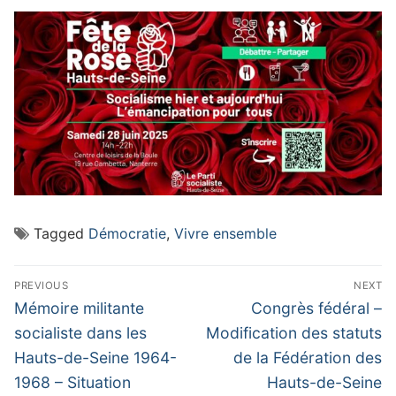
Tagged
Démocratie
,
Vivre ensemble
Navigation
PREVIOUS
NEXT
de
Previous
Next
Mémoire militante
Congrès fédéral –
post:
post:
l’article
socialiste dans les
Modification des statuts
Hauts-de-Seine 1964-
de la Fédération des
1968 – Situation
Hauts-de-Seine