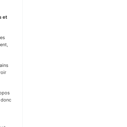
s et
des
ent,
ains
oir
ropos
t donc