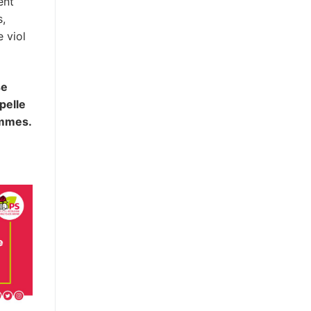
ent
s,
e viol
se
pelle
emmes.