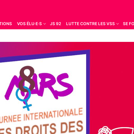
TIONS
VOS ÉLU·E·S
JS 92
LUTTE CONTRE LES VSS
SE F
Rechercher :