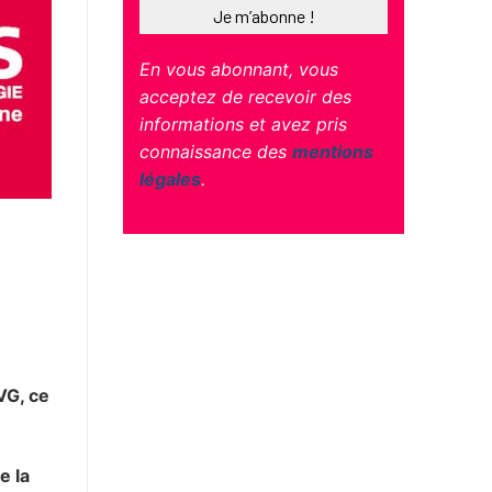
En vous abonnant, vous
acceptez de recevoir des
informations et avez pris
connaissance des
mentions
légales
.
IVG, ce
e la