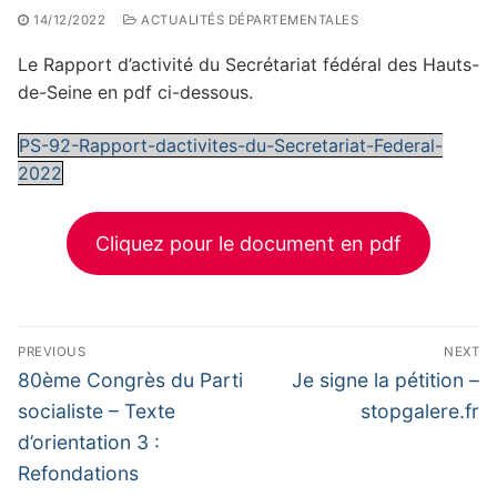
14/12/2022
ACTUALITÉS DÉPARTEMENTALES
Le Rapport d’activité du Secrétariat fédéral des Hauts-
de-Seine en pdf ci-dessous.
PS-92-Rapport-dactivites-du-Secretariat-Federal-
2022
Cliquez pour le document en pdf
Navigation
PREVIOUS
NEXT
de
Previous
Next
80ème Congrès du Parti
Je signe la pétition –
post:
post:
l’article
socialiste – Texte
stopgalere.fr
d’orientation 3 :
Refondations