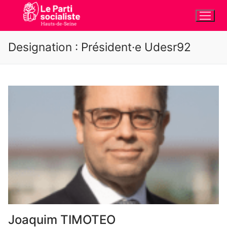
Aller
au
contenu
Designation :
Président·e Udesr92
Joaquim TIMOTEO