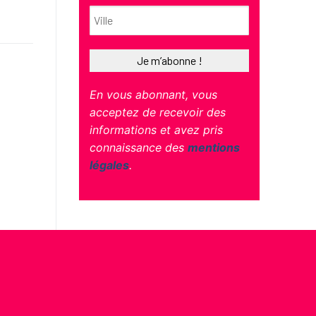
En vous abonnant, vous
acceptez de recevoir des
informations et avez pris
connaissance des
mentions
légales
.