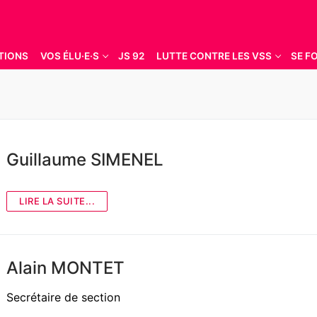
TIONS
VOS ÉLU·E·S
JS 92
LUTTE CONTRE LES VSS
SE F
Rechercher :
Guillaume SIMENEL
LIRE LA SUITE...
Alain MONTET
Secrétaire de section