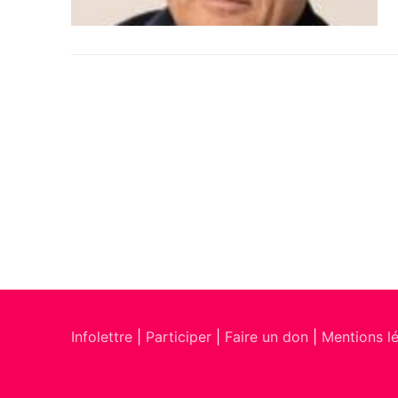
Infolettre
|
Participer
|
Faire un don
|
Mentions l