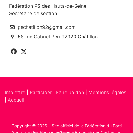
Fédération PS des Hauts-de-Seine
Secrétaire de section
pschatillon92@gmail.com
58 rue Gabriel Péri 92320 Châtillon
Infolettre
|
Participer
|
Faire un don
|
Mentions légales
|
Accueil
Copyright © 2026 – Site officiel de la Fédération du Parti
Socialiste des Hauts-de-Seine – Propulsé par
Customify
.