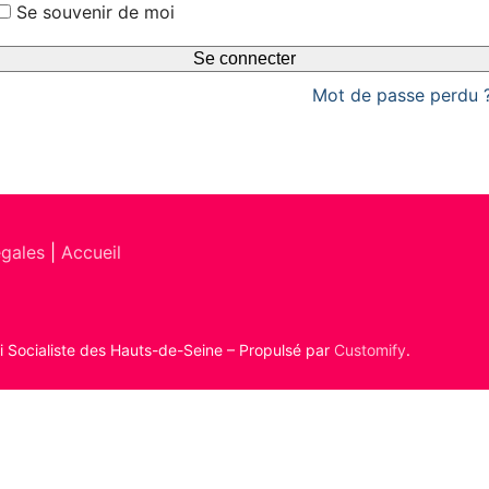
Se souvenir de moi
Se connecter
Mot de passe perdu 
égales
|
Accueil
ti Socialiste des Hauts-de-Seine – Propulsé par
Customify
.