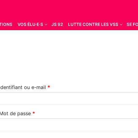
TIONS
VOS ÉLU·E·S
JS 92
LUTTE CONTRE LES VSS
SE F
Rechercher :
Obligatoire
Identifiant ou e-mail
*
Obligatoire
Mot de passe
*